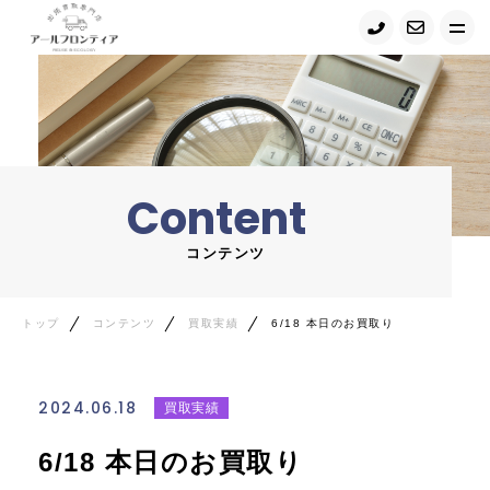
トップ
当店について
Content
サービス紹介
コンテンツ
買取の流れ
コンテンツ・ニュース
トップ
コンテンツ
買取実績
6/18 本日のお買取り
お問い合わせ
2024.06.18
買取実績
Google map
6/18 本日のお買取り