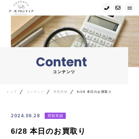
トップ
当店について
Content
サービス紹介
コンテンツ
買取の流れ
コンテンツ・ニュース
トップ
コンテンツ
買取実績
6/28 本日のお買取り
お問い合わせ
2024.06.28
買取実績
Google map
6/28 本日のお買取り